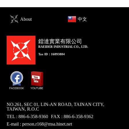
About
中文
鐳達實業有限公司
RAEIDER INDUSTRIAL CO., LTD.
Tax ID：16893884
NO.261, SEC 01, LIN-AN ROAD, TAINAN CITY,
TAIWAN, R.O.C
TEL : 886-6-358-9360
FAX : 886-6-358-9362
E-mail :
person.r168@msa.hinet.net