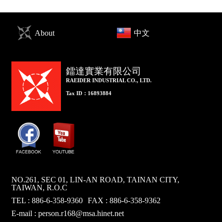
About
中文
鐳達實業有限公司
RAEIDER INDUSTRIAL CO., LTD.
Tax ID：16893884
NO.261, SEC 01, LIN-AN ROAD, TAINAN CITY,
TAIWAN, R.O.C
TEL : 886-6-358-9360
FAX : 886-6-358-9362
E-mail :
person.r168@msa.hinet.net