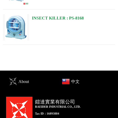
INSECT KILLER : PS-8168
About
中文
鐳達實業有限公司
RAEIDER INDUSTRIAL CO., LTD.
Tax ID：16893884