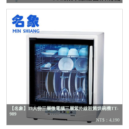
【名象】15人份三層微電腦三層紫外線殺菌烘碗機TT-
989
NT$：4,190