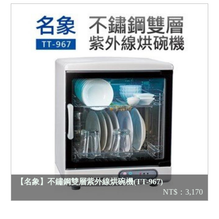
【名象】不鏽鋼雙層紫外線烘碗機(TT-967)
NT$：3,170