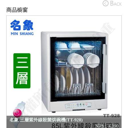
商品櫥窗
名象 三層紫外線殺菌烘碗機(TT-928)
NT$：4,390