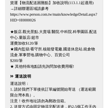
貨運【物流配送困難點】加收說明(113.1.1起適用)
→詳細聯運區域請參考
https://www.person.com.tw/main/knowledgeDetail.aspx?
HID=H0000026
★飯店.觀光景點.大賣場.醫院.中科院.科學園區.配送
中心.量販店/超市
運費加收$120/筆
★國內監獄/看守所.核能發電廠.國道休息站.統倉物
流倉.軍事營地.購物中心、百貨公司
$200/筆
★ 其他特殊地點請先詢問加收費用喔!
運送說明
運送說明：
1. 請於我們下單後依訂單編號開始寄送 （運送範圍
限台灣本島）。
注意！收件地址請勿為郵政信箱。
2. 送貨方式由固定物流宅配送達，約2-5個工作天內