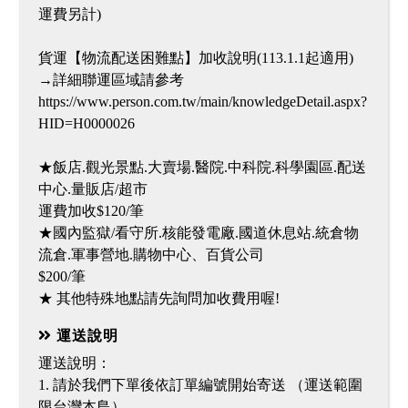
運費另計)
貨運【物流配送困難點】加收說明(113.1.1起適用)
→詳細聯運區域請參考
https://www.person.com.tw/main/knowledgeDetail.aspx?
HID=H0000026
★飯店.觀光景點.大賣場.醫院.中科院.科學園區.配送
中心.量販店/超市
運費加收$120/筆
★國內監獄/看守所.核能發電廠.國道休息站.統倉物
流倉.軍事營地.購物中心、百貨公司
$200/筆
★ 其他特殊地點請先詢問加收費用喔!
運送說明
運送說明：
1. 請於我們下單後依訂單編號開始寄送 （運送範圍
限台灣本島）。