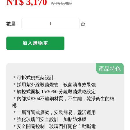
NT$ 3,170
NT$ 9,999
數量：
台
加入購物車
產品特色
＊可拆式奶瓶架設計
＊採用紫外線殺菌燈管，殺菌消毒效果強
＊觸控式面板 15/30/60 分鐘殺菌烘乾設定
＊內部採#304不鏽鋼材質，不生鏽，乾淨衛生的結
構
＊二層可調式層架，安裝簡易，靈活運用
＊強化玻璃門安全設計，加貼防爆膜
＊安全開關控制，玻璃門打開會自動斷電