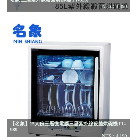
NT$：4,390
【名象】15人份三層微電腦三層紫外線殺菌烘碗機TT-
989
NT$：4,190