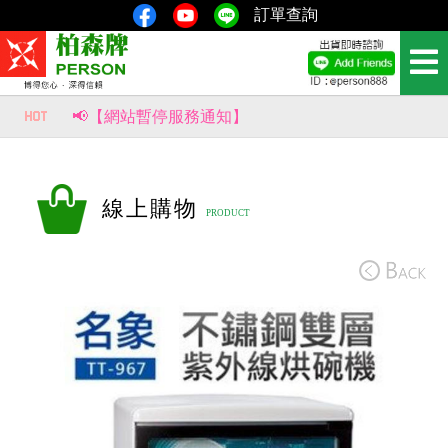
訂單查詢
📢【網站暫停服務通知】
📢【重要公告｜部分商品價格調整通知】
風生水起，財源滾滾來！【柏森牌】復古馬上有錢扇，新品即將上市。
線上購物