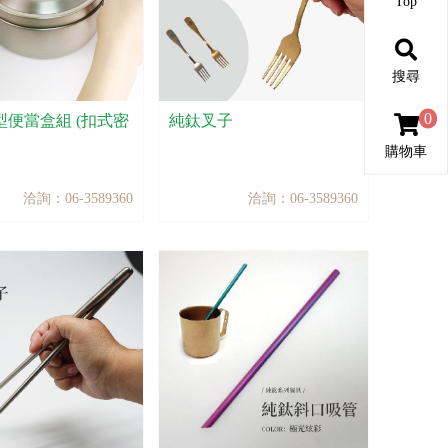
Top
搜尋
0
型便當盒組 (扣式密
純鈦叉子
購物車
洽詢：06-3589360
洽詢：06-3589360