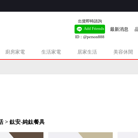
出貨即時諮詢
最新消息
Add Friends
ID：@person888
廚房家電
生活家電
居家生活
美容休閒
有錢扇，新品即將上市。
 > 鈦安-純鈦餐具