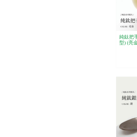
純鈦把手
型) (亮金