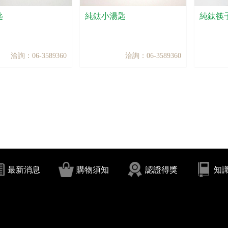
匙
純鈦小湯匙
純鈦筷子
洽詢：06-3589360
洽詢：06-3589360
最新消息
購物須知
認證得獎
知