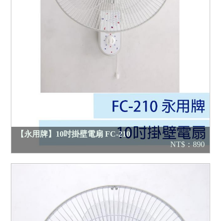
【永用牌】10吋掛壁電扇 FC-210
NT$：890