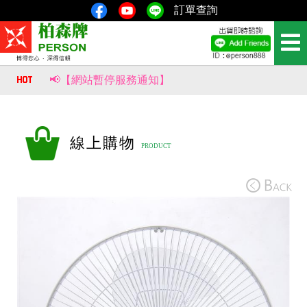
訂單查詢
📢【網站暫停服務通知】
📢【重要公告｜部分商品價格調整通知】
風生水起，財源滾滾來！【柏森牌】復古馬上有錢扇，新品即將上市。
線上購物