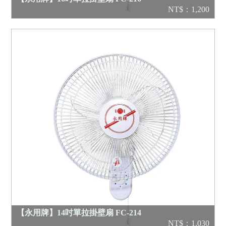
NT$：1,200
【永用牌】14吋單拉掛壁扇 FC-214
NT$：1,030