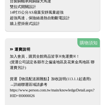
台製銅軸承純銅線大馬達
雙拉式開關設計
14吋35公分AS扇葉安靜風量超強
超強馬達，保險絲過熱自動斷電設計
牆上壁掛座式設計
購物須知
運費說明
加入會員，購買全館商品皆享※免運費※！
(貨運公司認定各縣市之偏遠地區及花東金馬地區 聯
運費另計)
貨運【物流配送困難點】加收說明(113.1.1起適用)
→詳細聯運區域請參考
https://www.person.com.tw/main/knowledgeDetail.aspx?
HID=H0000026