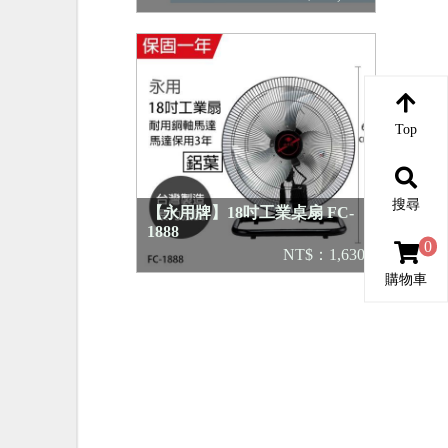
Top
搜尋
【永用牌】18吋工業桌扇 FC-
1888
0
NT$：1,630
購物車