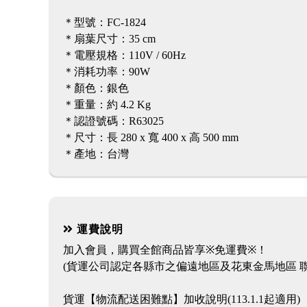
＊型號：FC-1824
＊扇葉尺寸：35 cm
＊電壓規格：110V / 60Hz
＊消耗功率：90W
＊顏色：銀色
＊重量：約 4.2 Kg
＊認證號碼：R63025
＊尺寸：長 280 x 寬 400 x 高 500 mm
＊產地：台灣
運費說明
加入會員，購買全館商品皆享※免運費※！
(貨運公司認定各縣市之偏遠地區及花東金馬地區 聯
貨運【物流配送困難點】加收說明(113.1.1起適用)