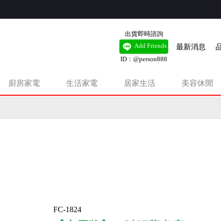
出貨即時諮詢
最新消息
Add Friends
ID：@person888
廚房家電
生活家電
居家生活
美容休閒
有錢扇，新品即將上市。
FC-1824