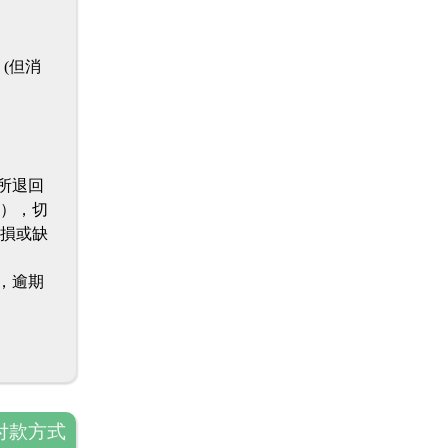
(但消
所退回
性），切
毀損或缺
，逾期
付款方式