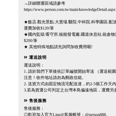
→詳細聯運區域請參考
https://www.person.com.tw/main/knowledgeDetail.a
★飯店.觀光景點.大賣場.醫院.中科院.科學園區.配
運費加收$120/筆
★國內監獄/看守所.核能發電廠.國道休息站.統倉
$200/筆
★ 其他特殊地點請先詢問加收費用喔!
運送說明
運送說明：
1. 請於我們下單後依訂單編號開始寄送 （運送範
注意！收件地址請勿為郵政信箱。
2. 送貨方式由固定物流宅配送達，約2-5個工作天
3.若為貨運公司判定之台灣本島偏遠地區，運費另多收
售後服務
售後服務：
◎歡迎加入官方Line@客服帳號：@person888。