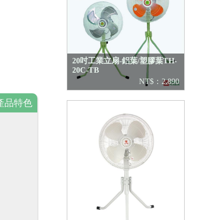
20吋工業立扇-鋁葉/塑膠葉TH-
20C-TB
NT$：2,890
產品特色