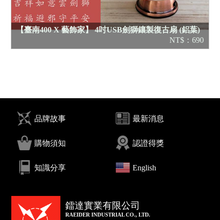
【臺南400 X 藝飾家】 4吋USB劍獅鑲製復古扇 (鋁葉)
NT$：690
品牌故事
最新消息
購物須知
認證得獎
知識分享
English
鐳達實業有限公司
RAEIDER INDUSTRIAL CO., LTD.