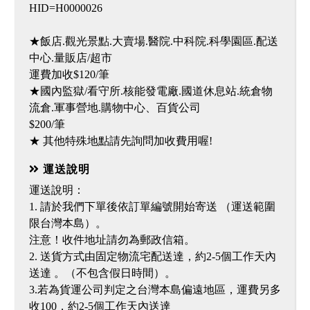
HID=H0000026
★飯店.觀光景點.大賣場.醫院.中科院.科學園區.配送
中心.量販店/超市
運費加收$120/筆
★國內監獄/看守所.核能發電廠.國道休息站.統倉物
流倉.軍事營地.購物中心、百貨公司
$200/筆
★ 其他特殊地點請先詢問加收費用喔!
運送說明
運送說明：
1. 請於我們下單後依訂單編號開始寄送 （運送範圍
限台灣本島）。
注意！收件地址請勿為郵政信箱。
2. 送貨方式由固定物流宅配送達，約2-5個工作天內
送達 。（不包含假日時間）。
3.若為貨運公司判定之台灣本島偏遠地區，運費另多
收100，約2-5個工作天內送達