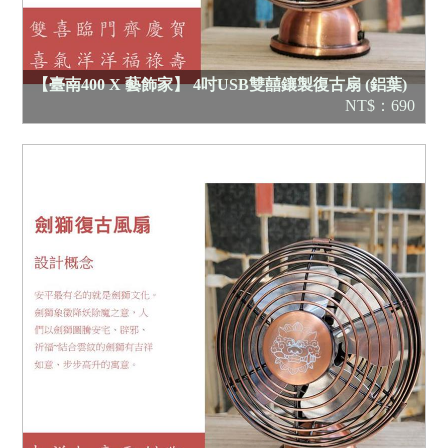
【臺南400 X 藝飾家】 4吋USB雙囍鑲製復古扇 (鋁葉)
NT$：690