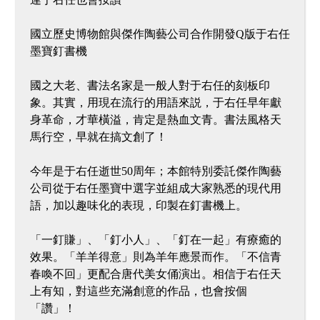
國立歷史博物館與傑作陶藝公司合作開發Q版于右任
墨寶釘書機
國之大老、書法名家是一般人對于右任的刻板印
象。其實，用現在流行的用語來説，于右任早年獻
身革命，才華橫溢，肯定是熱血文青。書法風格天
馬行空，早就在搞文創了！
今年是于右任逝世50周年；本館特別委託傑作陶藝
公司從于右任墨寶中選字並組成大家熟悉的現代用
語，加以趣味化的表現，印製在釘書機上。
「一釘賺」、「釘小人」、「釘在一起」有療癒的
效果。「羊羊得意」則為羊年應景而作。「不信青
春喚不回」更配合唐代美女俑演出。相信于右任天
上有知，對這些充滿創意的作品，也會按個
「讚」！